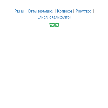
Pri ni
Oftaj demandoj
Kondiĉoj
Privateco
|
|
|
|
Landaj organizantoj
R
al
p
s
↥