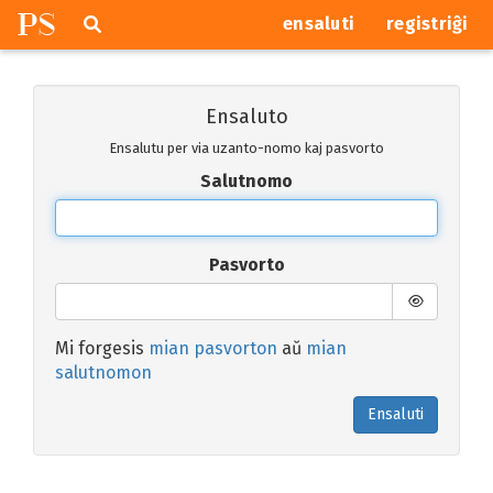
P
S
Pretersalti
serĉi
ensaluti
registriĝi
navigajn
butonojn
Ensaluto
Ensalutu per via uzanto-nomo kaj pasvorto
Salutnomo
Pasvorto
Mi forgesis
mian pasvorton
aŭ
mian
salutnomon
Ensaluti