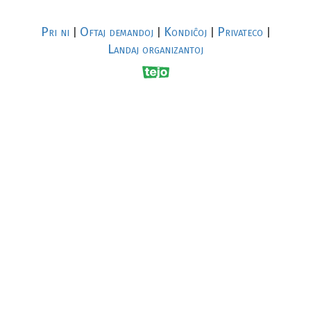
Pri ni
Oftaj demandoj
Kondiĉoj
Privateco
|
|
|
|
Landaj organizantoj
R
al
p
s
↥