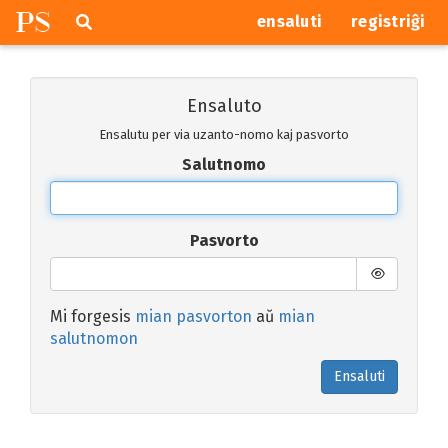
P
S
Pretersalti
serĉi
ensaluti
registriĝi
navigajn
butonojn
Ensaluto
Ensalutu per via uzanto-nomo kaj pasvorto
Salutnomo
Pasvorto
Mi forgesis
mian pasvorton
aŭ
mian
salutnomon
Ensaluti