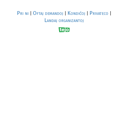
Pri ni
Oftaj demandoj
Kondiĉoj
Privateco
|
|
|
|
Landaj organizantoj
R
al
p
s
↥