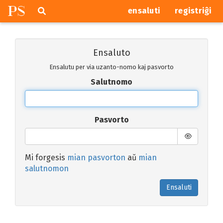
P
S
Pretersalti
serĉi
ensaluti
registriĝi
navigajn
butonojn
Ensaluto
Ensalutu per via uzanto-nomo kaj pasvorto
Salutnomo
Pasvorto
Mi forgesis
mian pasvorton
aŭ
mian
salutnomon
Ensaluti