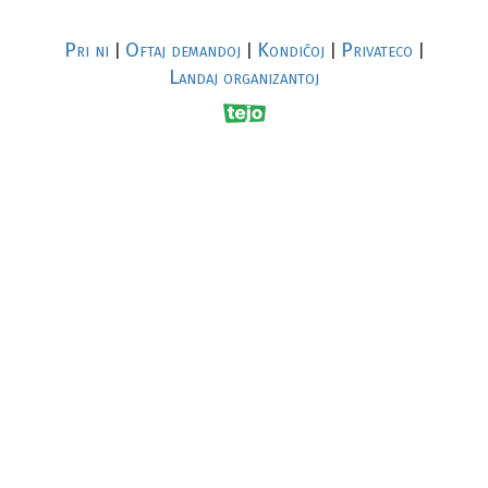
Pri ni
Oftaj demandoj
Kondiĉoj
Privateco
|
|
|
|
Landaj organizantoj
R
al
p
s
↥