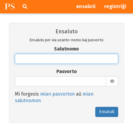
P
S
Pretersalti
serĉi
ensaluti
registriĝi
navigajn
butonojn
Ensaluto
Ensalutu per via uzanto-nomo kaj pasvorto
Salutnomo
Pasvorto
Mi forgesis
mian pasvorton
aŭ
mian
salutnomon
Ensaluti