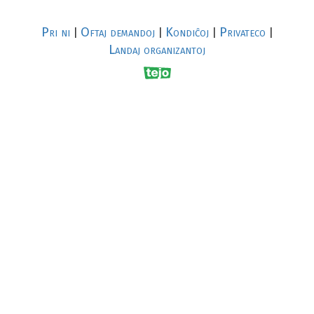
Pri ni
Oftaj demandoj
Kondiĉoj
Privateco
|
|
|
|
Landaj organizantoj
R
al
p
s
↥