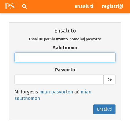
P
S
Pretersalti
serĉi
ensaluti
registriĝi
navigajn
butonojn
Ensaluto
Ensalutu per via uzanto-nomo kaj pasvorto
Salutnomo
Pasvorto
Mi forgesis
mian pasvorton
aŭ
mian
salutnomon
Ensaluti