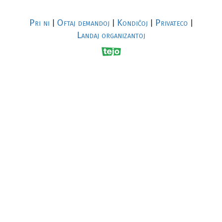
Pri ni
Oftaj demandoj
Kondiĉoj
Privateco
|
|
|
|
Landaj organizantoj
R
al
p
s
↥