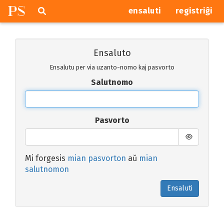
P
S
Pretersalti
serĉi
ensaluti
registriĝi
navigajn
butonojn
Ensaluto
Ensalutu per via uzanto-nomo kaj pasvorto
Salutnomo
Pasvorto
Mi forgesis
mian pasvorton
aŭ
mian
salutnomon
Ensaluti