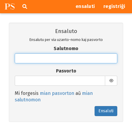
P
S
Pretersalti
serĉi
ensaluti
registriĝi
navigajn
butonojn
Ensaluto
Ensalutu per via uzanto-nomo kaj pasvorto
Salutnomo
Pasvorto
Mi forgesis
mian pasvorton
aŭ
mian
salutnomon
Ensaluti