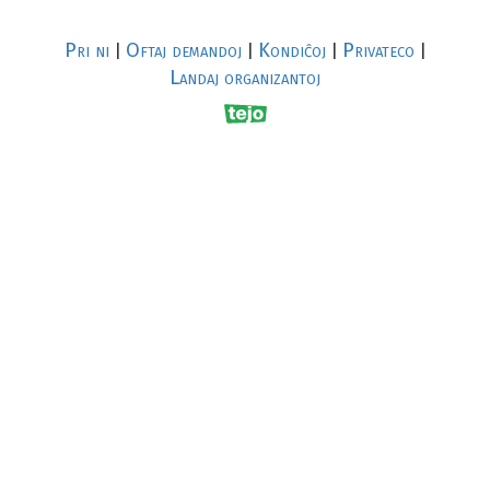
Pri ni
Oftaj demandoj
Kondiĉoj
Privateco
|
|
|
|
Landaj organizantoj
R
al
p
s
↥