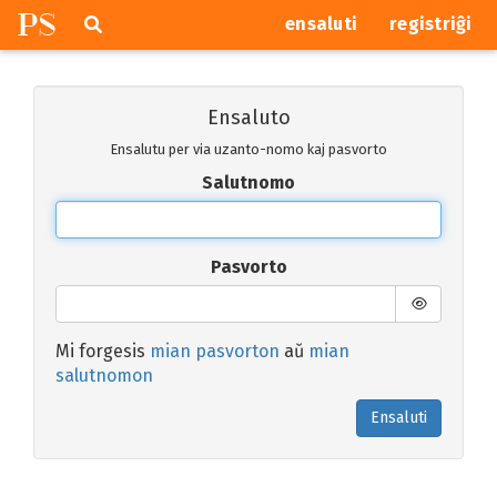
P
S
Pretersalti
serĉi
ensaluti
registriĝi
navigajn
butonojn
Ensaluto
Ensalutu per via uzanto-nomo kaj pasvorto
Salutnomo
Pasvorto
Mi forgesis
mian pasvorton
aŭ
mian
salutnomon
Ensaluti