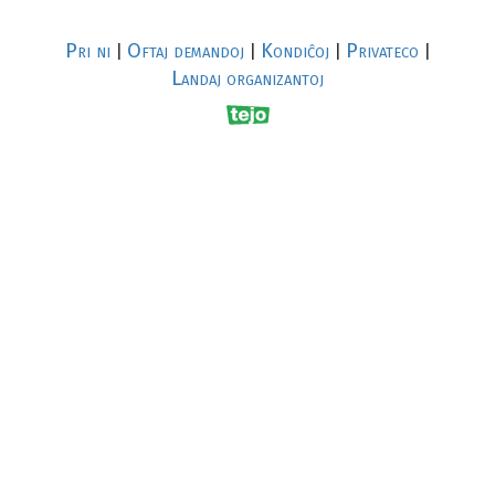
Pri ni
Oftaj demandoj
Kondiĉoj
Privateco
|
|
|
|
Landaj organizantoj
R
al
p
s
↥