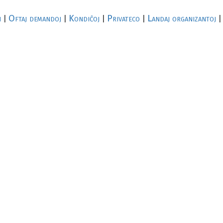
i
Oftaj demandoj
Kondiĉoj
Privateco
Landaj organizantoj
|
|
|
|
|