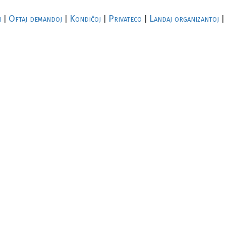
i
Oftaj demandoj
Kondiĉoj
Privateco
Landaj organizantoj
|
|
|
|
|