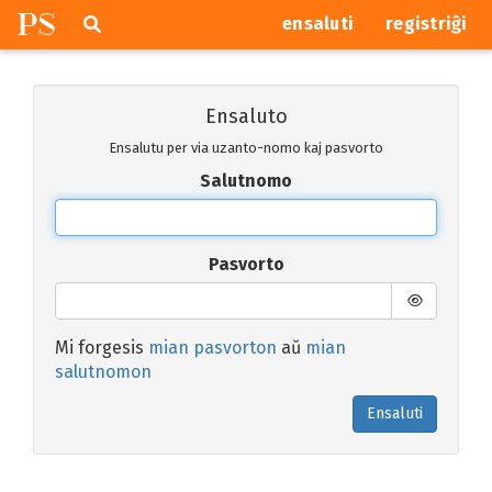
P
S
Pretersalti
serĉi
ensaluti
registriĝi
navigajn
butonojn
Ensaluto
Ensalutu per via uzanto-nomo kaj pasvorto
Salutnomo
Pasvorto
Mi forgesis
mian pasvorton
aŭ
mian
salutnomon
Ensaluti