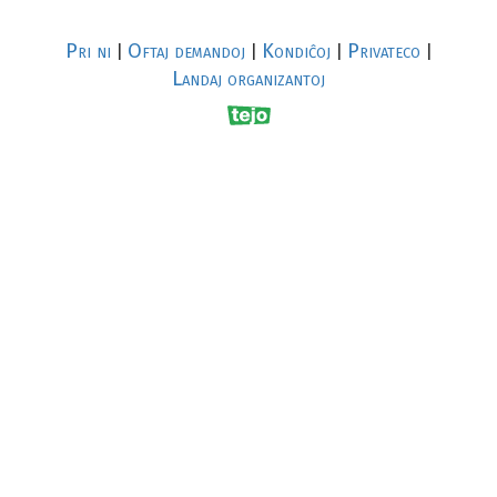
Pri ni
Oftaj demandoj
Kondiĉoj
Privateco
|
|
|
|
Landaj organizantoj
R
al
p
s
↥