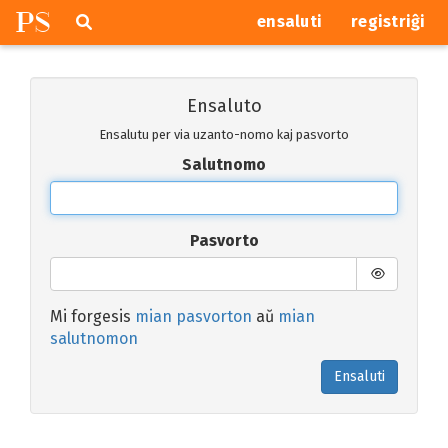
P
S
Pretersalti
serĉi
ensaluti
registriĝi
navigajn
butonojn
Ensaluto
Ensalutu per via uzanto-nomo kaj pasvorto
Salutnomo
Pasvorto
Mi forgesis
mian pasvorton
aŭ
mian
salutnomon
Ensaluti