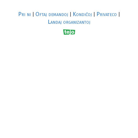
Pri ni
Oftaj demandoj
Kondiĉoj
Privateco
|
|
|
|
Landaj organizantoj
R
al
p
s
↥