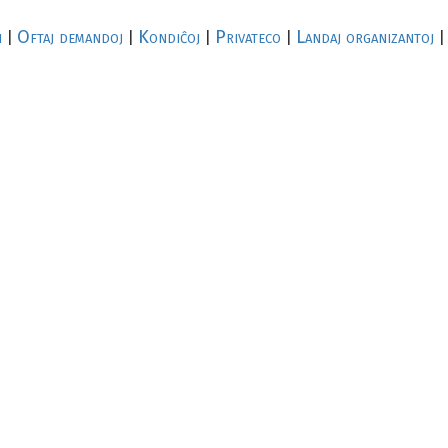
i
Oftaj demandoj
Kondiĉoj
Privateco
Landaj organizantoj
|
|
|
|
|