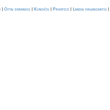
i
Oftaj demandoj
Kondiĉoj
Privateco
Landaj organizantoj
|
|
|
|
|