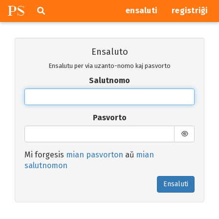
P
S
Pretersalti
serĉi
ensaluti
registriĝi
navigajn
butonojn
Ensaluto
Ensalutu per via uzanto-nomo kaj pasvorto
Salutnomo
Pasvorto
Mi forgesis
mian pasvorton
aŭ
mian
salutnomon
Ensaluti