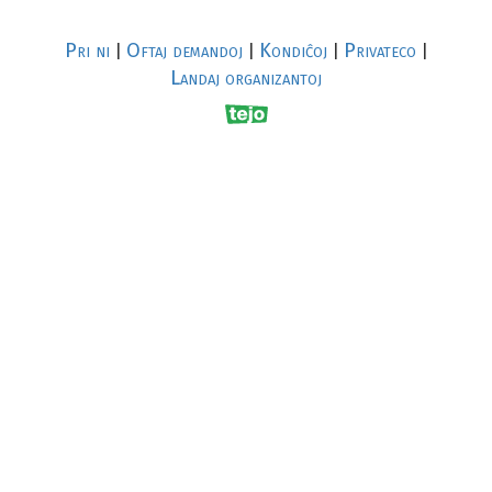
Pri ni
Oftaj demandoj
Kondiĉoj
Privateco
|
|
|
|
Landaj organizantoj
R
al
p
s
↥