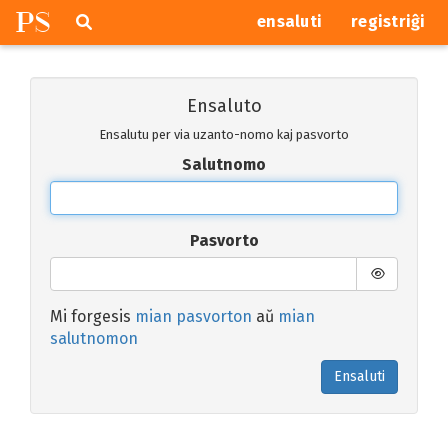
P
S
Pretersalti
serĉi
ensaluti
registriĝi
navigajn
butonojn
Ensaluto
Ensalutu per via uzanto-nomo kaj pasvorto
Salutnomo
Pasvorto
Mi forgesis
mian pasvorton
aŭ
mian
salutnomon
Ensaluti