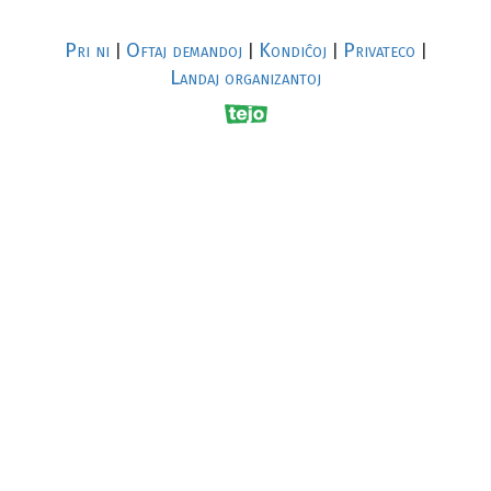
Pri ni
Oftaj demandoj
Kondiĉoj
Privateco
|
|
|
|
Landaj organizantoj
R
al
p
s
↥