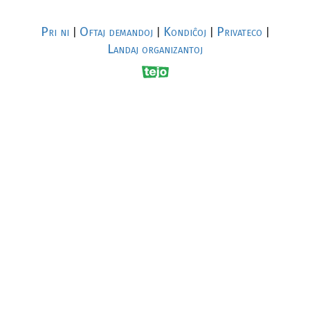
Pri ni
Oftaj demandoj
Kondiĉoj
Privateco
|
|
|
|
Landaj organizantoj
R
al
p
s
↥