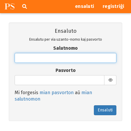
P
S
Pretersalti
serĉi
ensaluti
registriĝi
navigajn
butonojn
Ensaluto
Ensalutu per via uzanto-nomo kaj pasvorto
Salutnomo
Pasvorto
Mi forgesis
mian pasvorton
aŭ
mian
salutnomon
Ensaluti