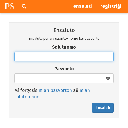
P
S
Pretersalti
serĉi
ensaluti
registriĝi
navigajn
butonojn
Ensaluto
Ensalutu per via uzanto-nomo kaj pasvorto
Salutnomo
Pasvorto
Mi forgesis
mian pasvorton
aŭ
mian
salutnomon
Ensaluti