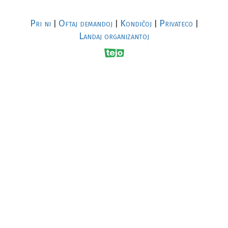
Pri ni
Oftaj demandoj
Kondiĉoj
Privateco
|
|
|
|
Landaj organizantoj
R
al
p
s
↥