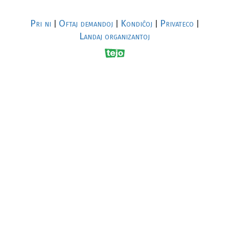
Pri ni
Oftaj demandoj
Kondiĉoj
Privateco
|
|
|
|
Landaj organizantoj
R
al
p
s
↥