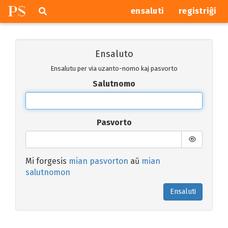
P
S
Pretersalti
serĉi
ensaluti
registriĝi
navigajn
butonojn
Ensaluto
Ensalutu per via uzanto-nomo kaj pasvorto
Salutnomo
Pasvorto
Mi forgesis
mian pasvorton
aŭ
mian
salutnomon
Ensaluti