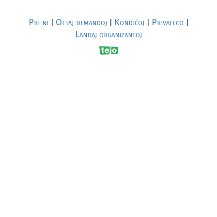
Pri ni
Oftaj demandoj
Kondiĉoj
Privateco
|
|
|
|
Landaj organizantoj
R
al
p
s
↥