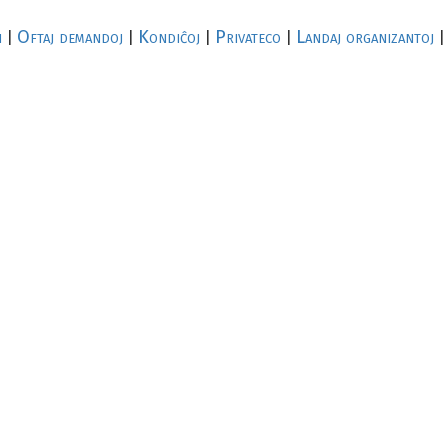
i
Oftaj demandoj
Kondiĉoj
Privateco
Landaj organizantoj
|
|
|
|
|