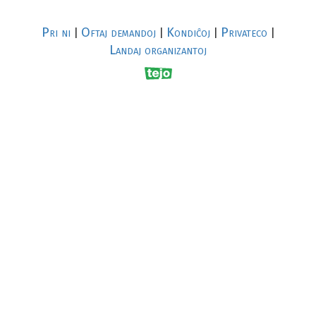
Pri ni
Oftaj demandoj
Kondiĉoj
Privateco
|
|
|
|
Landaj organizantoj
R
al
p
s
↥