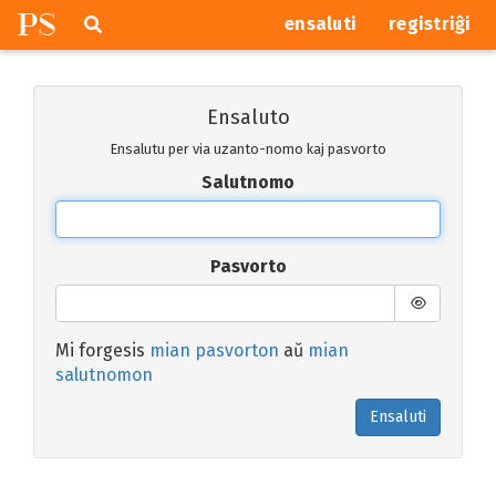
P
S
Pretersalti
serĉi
ensaluti
registriĝi
navigajn
butonojn
Ensaluto
Ensalutu per via uzanto-nomo kaj pasvorto
Salutnomo
Pasvorto
Mi forgesis
mian pasvorton
aŭ
mian
salutnomon
Ensaluti