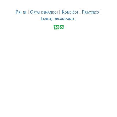
Pri ni
Oftaj demandoj
Kondiĉoj
Privateco
|
|
|
|
Landaj organizantoj
R
al
p
s
↥