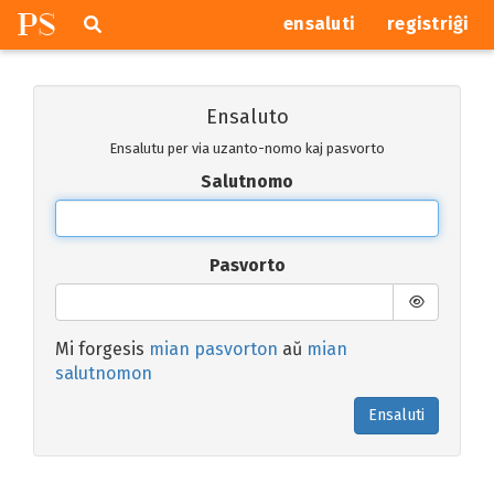
P
S
Pretersalti
serĉi
ensaluti
registriĝi
navigajn
butonojn
Ensaluto
Ensalutu per via uzanto-nomo kaj pasvorto
Salutnomo
Pasvorto
Mi forgesis
mian pasvorton
aŭ
mian
salutnomon
Ensaluti