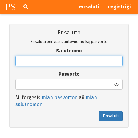
P
S
Pretersalti
serĉi
ensaluti
registriĝi
navigajn
butonojn
Ensaluto
Ensalutu per via uzanto-nomo kaj pasvorto
Salutnomo
Pasvorto
Mi forgesis
mian pasvorton
aŭ
mian
salutnomon
Ensaluti