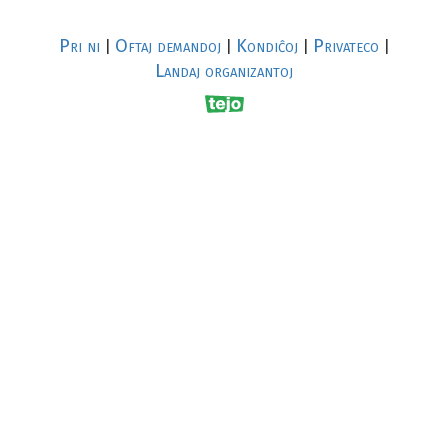
Pri ni
Oftaj demandoj
Kondiĉoj
Privateco
|
|
|
|
Landaj organizantoj
R
al
p
s
↥