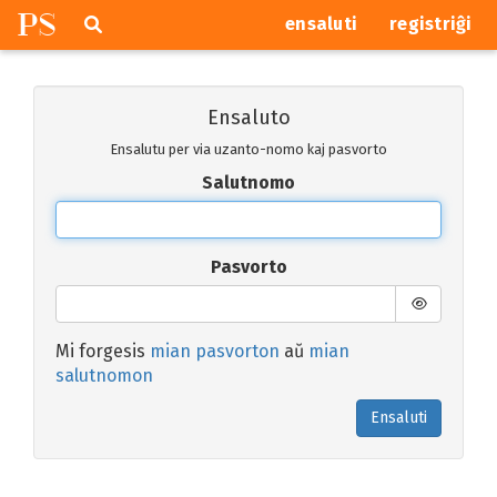
P
S
Pretersalti
serĉi
ensaluti
registriĝi
navigajn
butonojn
Ensaluto
Ensalutu per via uzanto-nomo kaj pasvorto
Salutnomo
Pasvorto
Mi forgesis
mian pasvorton
aŭ
mian
salutnomon
Ensaluti