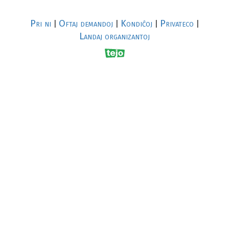
Pri ni
Oftaj demandoj
Kondiĉoj
Privateco
|
|
|
|
Landaj organizantoj
R
al
p
s
↥