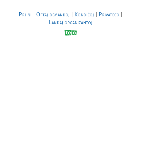
Pri ni
Oftaj demandoj
Kondiĉoj
Privateco
|
|
|
|
Landaj organizantoj
R
al
p
s
↥