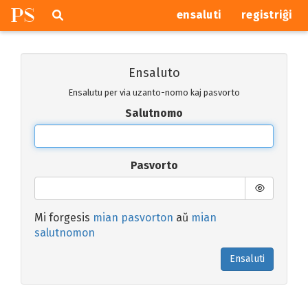
P
S
Pretersalti
serĉi
ensaluti
registriĝi
navigajn
butonojn
Ensaluto
Ensalutu per via uzanto-nomo kaj pasvorto
Salutnomo
Pasvorto
Mi forgesis
mian pasvorton
aŭ
mian
salutnomon
Ensaluti