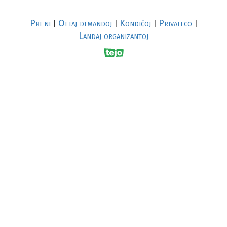
Pri ni
Oftaj demandoj
Kondiĉoj
Privateco
|
|
|
|
Landaj organizantoj
R
al
p
s
↥