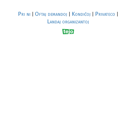
Pri ni
Oftaj demandoj
Kondiĉoj
Privateco
|
|
|
|
Landaj organizantoj
R
al
p
s
↥