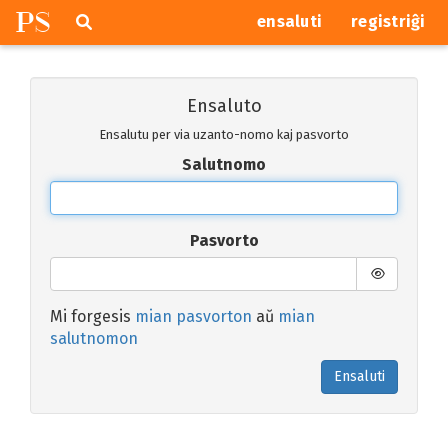
P
S
Pretersalti
serĉi
ensaluti
registriĝi
navigajn
butonojn
Ensaluto
Ensalutu per via uzanto-nomo kaj pasvorto
Salutnomo
Pasvorto
Mi forgesis
mian pasvorton
aŭ
mian
salutnomon
Ensaluti