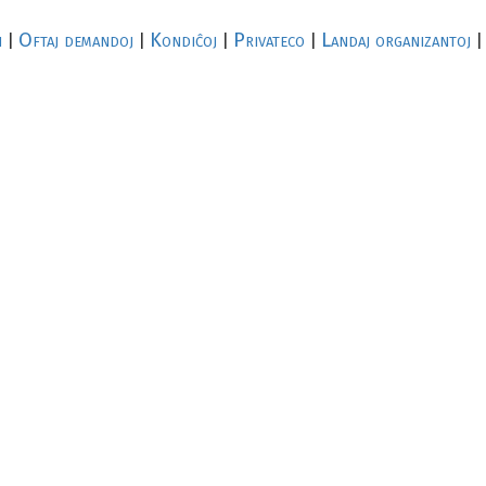
i
Oftaj demandoj
Kondiĉoj
Privateco
Landaj organizantoj
|
|
|
|
|