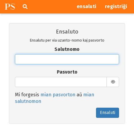
P
S
Pretersalti
serĉi
ensaluti
registriĝi
navigajn
butonojn
Ensaluto
Ensalutu per via uzanto-nomo kaj pasvorto
Salutnomo
Pasvorto
Mi forgesis
mian pasvorton
aŭ
mian
salutnomon
Ensaluti