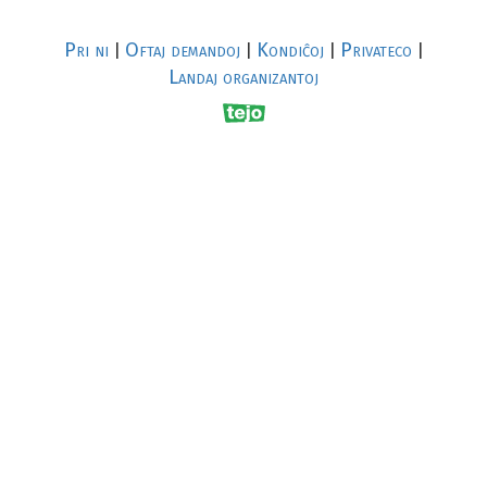
Pri ni
Oftaj demandoj
Kondiĉoj
Privateco
|
|
|
|
Landaj organizantoj
R
al
p
s
↥