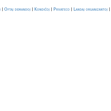
i
Oftaj demandoj
Kondiĉoj
Privateco
Landaj organizantoj
|
|
|
|
|