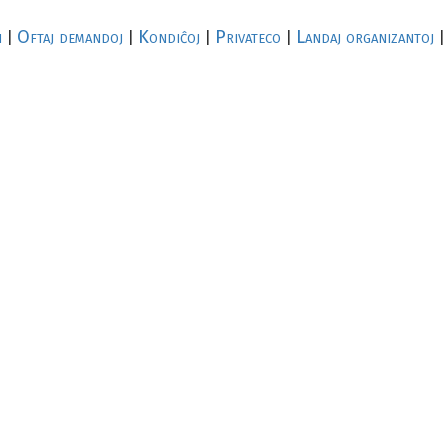
i
Oftaj demandoj
Kondiĉoj
Privateco
Landaj organizantoj
|
|
|
|
|