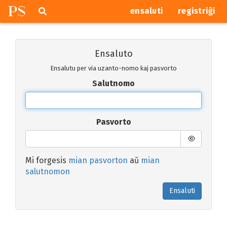
P
S
Pretersalti
serĉi
ensaluti
registriĝi
navigajn
butonojn
Ensaluto
Ensalutu per via uzanto-nomo kaj pasvorto
Salutnomo
Pasvorto
Mi forgesis
mian pasvorton
aŭ
mian
salutnomon
Ensaluti