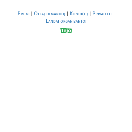
Pri ni
Oftaj demandoj
Kondiĉoj
Privateco
|
|
|
|
Landaj organizantoj
R
al
p
s
↥