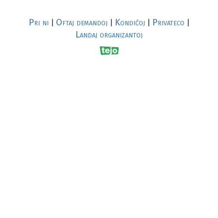
Pri ni
Oftaj demandoj
Kondiĉoj
Privateco
|
|
|
|
Landaj organizantoj
R
al
p
s
↥