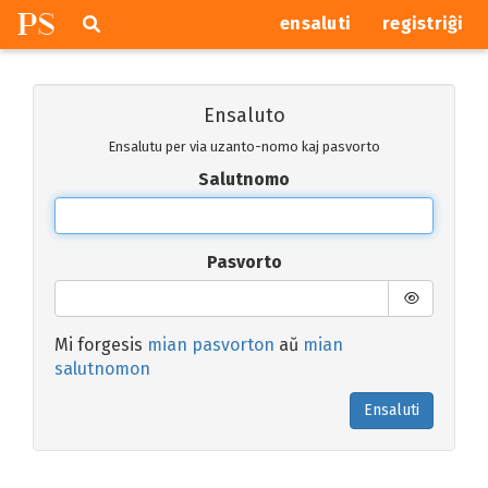
P
S
Pretersalti
serĉi
ensaluti
registriĝi
navigajn
butonojn
Ensaluto
Ensalutu per via uzanto-nomo kaj pasvorto
Salutnomo
Pasvorto
Mi forgesis
mian pasvorton
aŭ
mian
salutnomon
Ensaluti