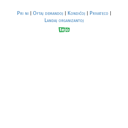
Pri ni
Oftaj demandoj
Kondiĉoj
Privateco
|
|
|
|
Landaj organizantoj
R
al
p
s
↥