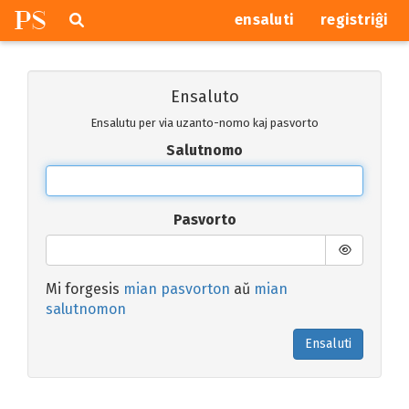
P
S
Pretersalti
serĉi
ensaluti
registriĝi
navigajn
butonojn
Ensaluto
Ensalutu per via uzanto-nomo kaj pasvorto
Salutnomo
Pasvorto
Mi forgesis
mian pasvorton
aŭ
mian
salutnomon
Ensaluti