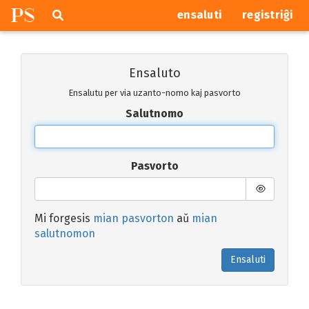
P
S
Pretersalti
serĉi
ensaluti
registriĝi
navigajn
butonojn
Ensaluto
Ensalutu per via uzanto-nomo kaj pasvorto
Salutnomo
Pasvorto
Mi forgesis
mian pasvorton
aŭ
mian
salutnomon
Ensaluti