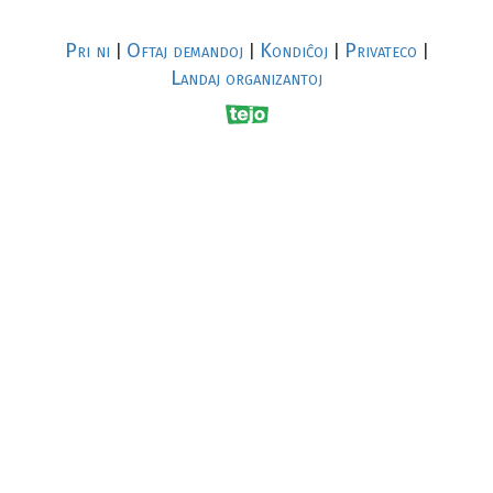
Pri ni
Oftaj demandoj
Kondiĉoj
Privateco
|
|
|
|
Landaj organizantoj
R
al
p
s
↥