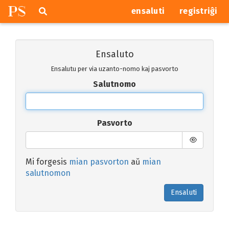
P
S
Pretersalti
serĉi
ensaluti
registriĝi
navigajn
butonojn
Ensaluto
Ensalutu per via uzanto-nomo kaj pasvorto
Salutnomo
Pasvorto
Mi forgesis
mian pasvorton
aŭ
mian
salutnomon
Ensaluti