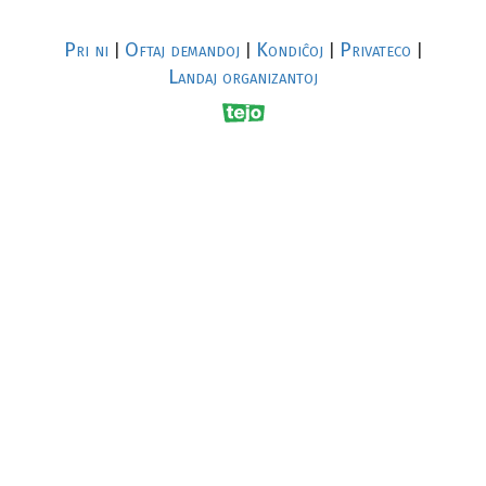
Pri ni
Oftaj demandoj
Kondiĉoj
Privateco
|
|
|
|
Landaj organizantoj
R
al
p
s
↥