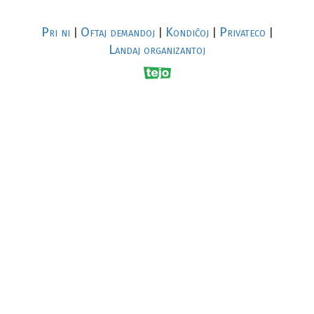
Pri ni
Oftaj demandoj
Kondiĉoj
Privateco
|
|
|
|
Landaj organizantoj
R
al
p
s
↥