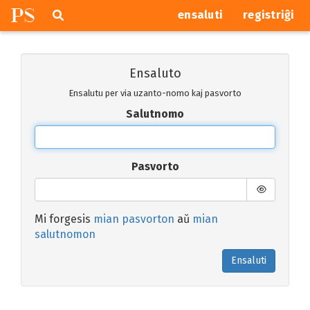
P
S
Pretersalti
serĉi
ensaluti
registriĝi
navigajn
butonojn
Ensaluto
Ensalutu per via uzanto-nomo kaj pasvorto
Salutnomo
Pasvorto
Mi forgesis
mian pasvorton
aŭ
mian
salutnomon
Ensaluti