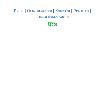
Pri ni
Oftaj demandoj
Kondiĉoj
Privateco
|
|
|
|
Landaj organizantoj
R
al
p
s
↥