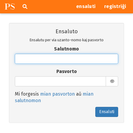
P
S
Pretersalti
serĉi
ensaluti
registriĝi
navigajn
butonojn
Ensaluto
Ensalutu per via uzanto-nomo kaj pasvorto
Salutnomo
Pasvorto
Mi forgesis
mian pasvorton
aŭ
mian
salutnomon
Ensaluti