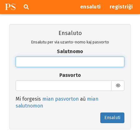
P
S
Pretersalti
serĉi
ensaluti
registriĝi
navigajn
butonojn
Ensaluto
Ensalutu per via uzanto-nomo kaj pasvorto
Salutnomo
Pasvorto
Mi forgesis
mian pasvorton
aŭ
mian
salutnomon
Ensaluti