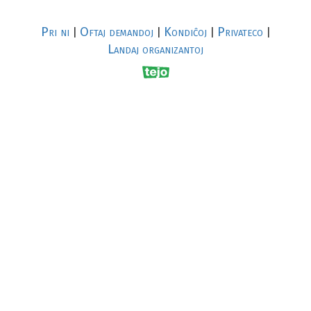
Pri ni
Oftaj demandoj
Kondiĉoj
Privateco
|
|
|
|
Landaj organizantoj
R
al
p
s
↥