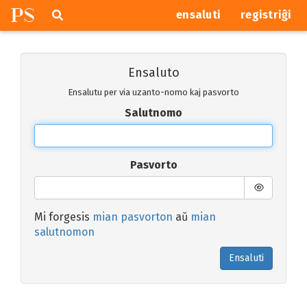
P
S
Pretersalti
serĉi
ensaluti
registriĝi
navigajn
butonojn
Ensaluto
Ensalutu per via uzanto-nomo kaj pasvorto
Salutnomo
Pasvorto
Mi forgesis
mian pasvorton
aŭ
mian
salutnomon
Ensaluti