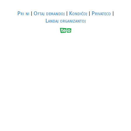
Pri ni
Oftaj demandoj
Kondiĉoj
Privateco
|
|
|
|
Landaj organizantoj
R
al
p
s
↥