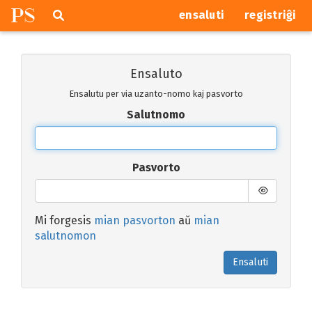
P
S
Pretersalti
serĉi
ensaluti
registriĝi
navigajn
butonojn
Ensaluto
Ensalutu per via uzanto-nomo kaj pasvorto
Salutnomo
Pasvorto
Mi forgesis
mian pasvorton
aŭ
mian
salutnomon
Ensaluti