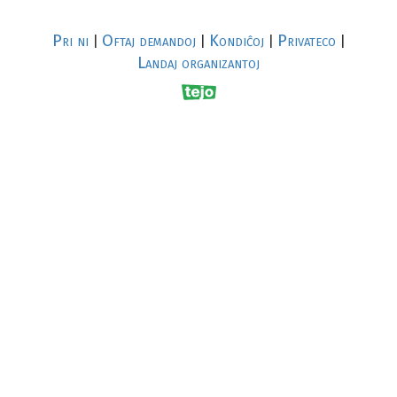
Pri ni
Oftaj demandoj
Kondiĉoj
Privateco
|
|
|
|
Landaj organizantoj
R
al
p
s
↥