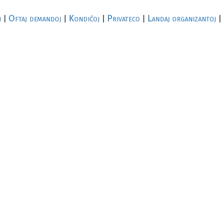
i
Oftaj demandoj
Kondiĉoj
Privateco
Landaj organizantoj
|
|
|
|
|