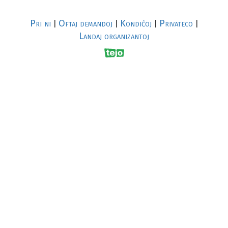
Pri ni
Oftaj demandoj
Kondiĉoj
Privateco
|
|
|
|
Landaj organizantoj
R
al
p
s
↥