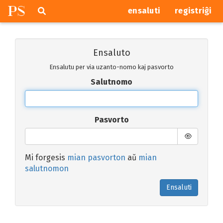
P
S
Pretersalti
serĉi
ensaluti
registriĝi
navigajn
butonojn
Ensaluto
Ensalutu per via uzanto-nomo kaj pasvorto
Salutnomo
Pasvorto
Mi forgesis
mian pasvorton
aŭ
mian
salutnomon
Ensaluti