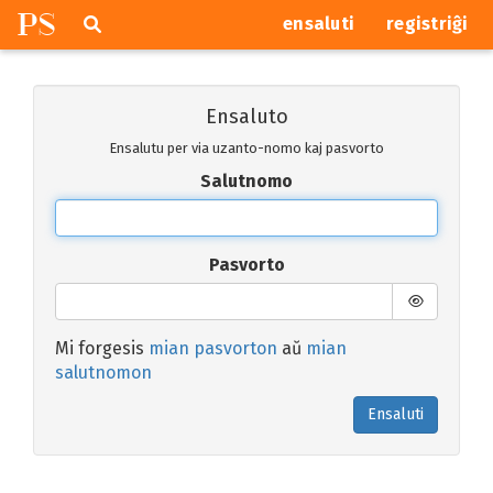
P
S
Pretersalti
serĉi
ensaluti
registriĝi
navigajn
butonojn
Ensaluto
Ensalutu per via uzanto-nomo kaj pasvorto
Salutnomo
Pasvorto
Mi forgesis
mian pasvorton
aŭ
mian
salutnomon
Ensaluti