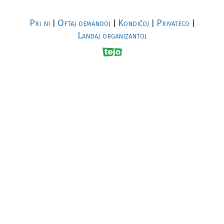
Pri ni
Oftaj demandoj
Kondiĉoj
Privateco
|
|
|
|
Landaj organizantoj
R
al
p
s
↥