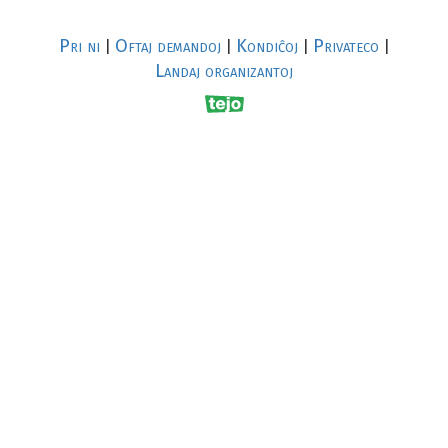
Pri ni
Oftaj demandoj
Kondiĉoj
Privateco
|
|
|
|
Landaj organizantoj
R
al
p
s
↥