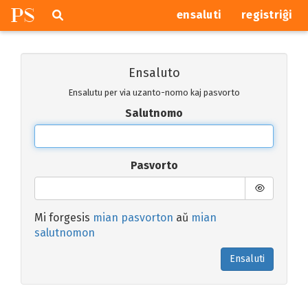
P
S
Pretersalti
serĉi
ensaluti
registriĝi
navigajn
butonojn
Ensaluto
Ensalutu per via uzanto-nomo kaj pasvorto
Salutnomo
Pasvorto
Mi forgesis
mian pasvorton
aŭ
mian
salutnomon
Ensaluti