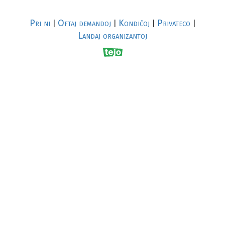
Pri ni
Oftaj demandoj
Kondiĉoj
Privateco
|
|
|
|
Landaj organizantoj
R
al
p
s
↥