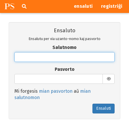
P
S
Pretersalti
serĉi
ensaluti
registriĝi
navigajn
butonojn
Ensaluto
Ensalutu per via uzanto-nomo kaj pasvorto
Salutnomo
Pasvorto
Mi forgesis
mian pasvorton
aŭ
mian
salutnomon
Ensaluti