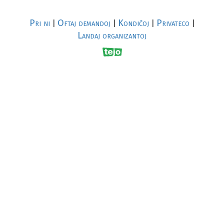
Pri ni
Oftaj demandoj
Kondiĉoj
Privateco
|
|
|
|
Landaj organizantoj
R
al
p
s
↥