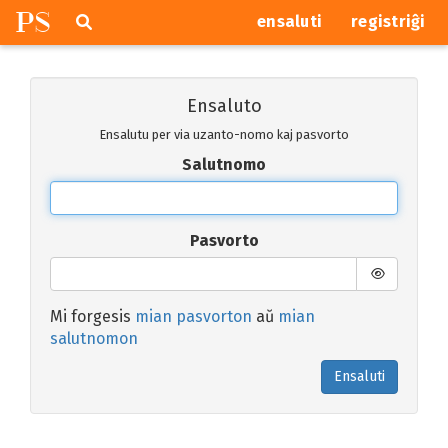
P
S
Pretersalti
serĉi
ensaluti
registriĝi
navigajn
butonojn
Ensaluto
Ensalutu per via uzanto-nomo kaj pasvorto
Salutnomo
Pasvorto
Mi forgesis
mian pasvorton
aŭ
mian
salutnomon
Ensaluti