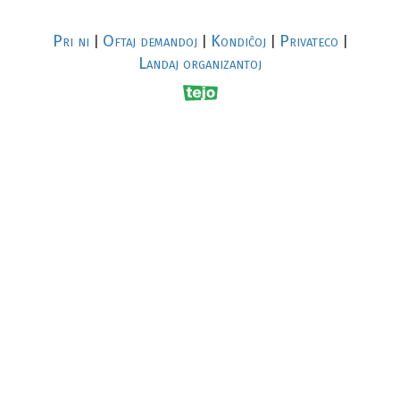
Pri ni
Oftaj demandoj
Kondiĉoj
Privateco
|
|
|
|
Landaj organizantoj
R
al
p
s
↥