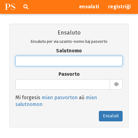
P
S
Pretersalti
serĉi
ensaluti
registriĝi
navigajn
butonojn
Ensaluto
Ensalutu per via uzanto-nomo kaj pasvorto
Salutnomo
Pasvorto
Mi forgesis
mian pasvorton
aŭ
mian
salutnomon
Ensaluti