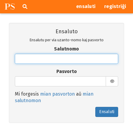
P
S
Pretersalti
serĉi
ensaluti
registriĝi
navigajn
butonojn
Ensaluto
Ensalutu per via uzanto-nomo kaj pasvorto
Salutnomo
Pasvorto
Mi forgesis
mian pasvorton
aŭ
mian
salutnomon
Ensaluti