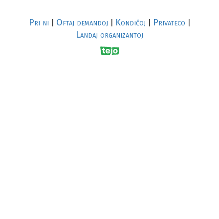
Pri ni
Oftaj demandoj
Kondiĉoj
Privateco
|
|
|
|
Landaj organizantoj
R
al
p
s
↥